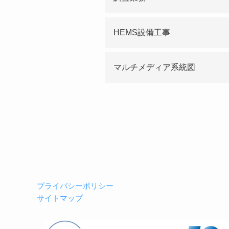
す。
またメンテナンスや修理工
HEMS設備工事
加やリニューアル時なども
マルチメディア系統図
テレビ受信の障害対応で
当社では電界強度測定車
メンテナンスと万全な体
ております。
プライバシーポリシー
サイトマップ